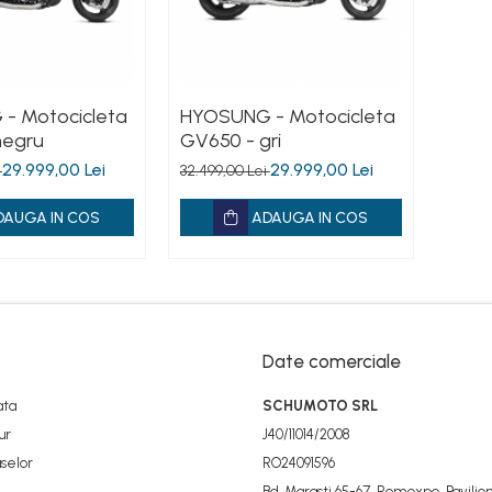
- Motocicleta
HYOSUNG - Motocicleta
negru
GV650 - gri
29.999,00 Lei
29.999,00 Lei
i
32.499,00 Lei
DAUGA IN COS
ADAUGA IN COS
Date comerciale
ata
SCHUMOTO SRL
ur
J40/11014/2008
selor
RO24091596
Bd. Marasti 65-67, Romexpo, Pavilion