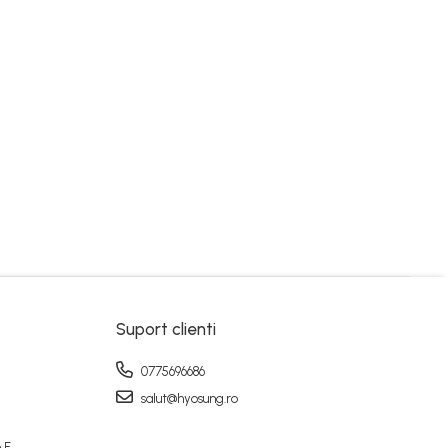
Suport clienti
0775696686
salut@hyosung.ro
 F