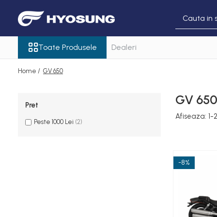
Toate Produsele
Toate Produsele
Dealeri
GV 125 S
GV 125 S EVO
Home /
GV 650
GV 300 R
GV 300 S EVO
GV 65
GV 650
Pret
Afiseaza:
1-
Peste 1000 Lei
(2)
-8%