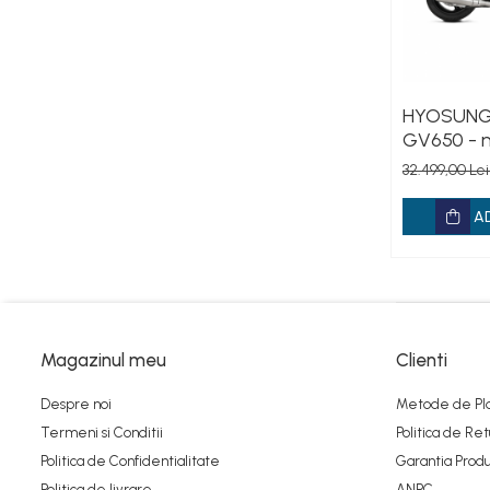
HYOSUNG 
GV650 - 
32.499,00 Le
A
Magazinul meu
Clienti
Despre noi
Metode de Pl
Termeni si Conditii
Politica de Ret
Politica de Confidentialitate
Garantia Produ
Politica de livrare
ANPC