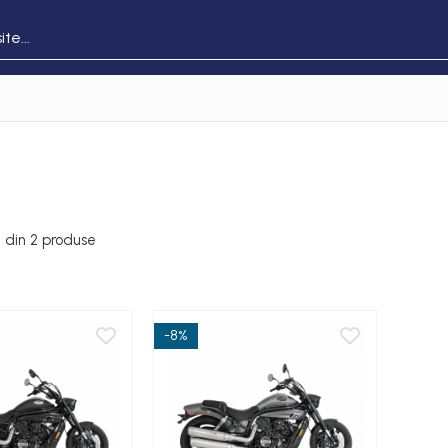
0
2
din
2
produse
-8%