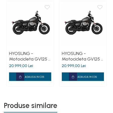
Consum:
2,2 litri / 100 km
HYOSUNG -
HYOSUNG -
Motocicleta GV125 S
Motocicleta GV125 S
EVO - negru
EVO - negru mat
20.999,00 Lei
20.999,00 Lei
ADAUGA IN COS
ADAUGA IN COS
Produse similare