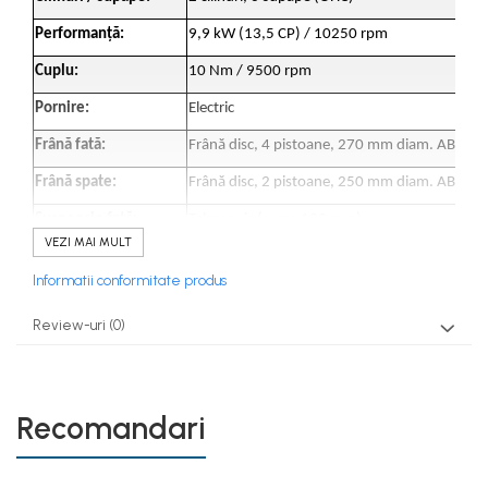
Performanţă:
9,9 kW (13,5 CP) / 10250 rpm
Cuplu:
10 Nm / 9500 rpm
Pornire:
Electric
Frână fată:
Frână disc, 4 pistoane, 270 mm diam. ABS
Frână spate:
Frână disc, 2 pistoane, 250 mm diam. ABS
Suspensie fată:
Telescopic (cursa 139 mm)
VEZI MAI MULT
Suspensie spate:
Suspensie dublă (cursă 65 mm, reglabilă)
Informatii conformitate produs
Prima roată:
120/80-16
Review-uri
(0)
Roata spate:
150/80-15
Dimensiuni (L x l x H):
2080 x 750 x 1050 mm
Înălțimea sa:
710 mm
Recomandari
Masa (rezervor plin):
165 kg
Rezervor:
12,5 litri