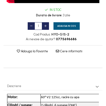
IN STOC
Durata de livrare:
3 zile
ADAUGA IN COS
Cod Produs:
HYO-G1S-2
Ai nevoie de ajutor?
0775696686
Adauga la Favorite
Cere informatii
Descriere
Motor:
60° V2 125cc, racire cu apa
Cilindri / supape:
2 cilindri, 6 supape (OHC)