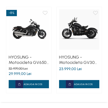
-8%
HYOSUNG -
HYOSUNG -
Motocicleta GV650
Motocicleta GV300
- negru
R - negru
32.499,00 Lei
23.999,00 Lei
29.999,00 Lei
ADAUGA IN COS
ADAUGA IN COS