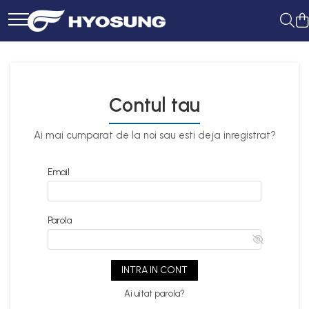
Contul tau
Ai mai cumparat de la noi sau esti deja inregistrat?
Email
Parola
INTRA IN CONT
Ai uitat parola?