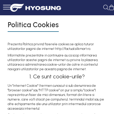
Politica Cookies
Prezenta Politica privind fisierele cookies se aplica tuturor
utilizatorilor paginii de internet http://factual.silkmart.ro.
Informatiile prezentate in continuare au ca scop informarea
utilizatorilor acestei pagini de internet cu privire la plasarea,
utilizarea si administrarea cookie-urilor de catre in contextul
navigarii utilizatorilor pe aceasta pagina de internet.
1. Ce sunt cookie-urile?
Un "internet Cookie" (termen cunoscut si sub denumirea de
"browser cookie" sau "HTTP cookie" ori pur si simplu "cookie")
reprezinta un fisier de mici dimensiuni, format din litere si
numere, care va fi stocat pe computerul, terminalul mobil sau pe
alte echipamente ale unui utilizator prin intermediul carora se
acceseaza internetul.