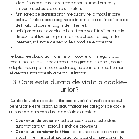
identificarea oricaror erori care apar in timpul vizitarii /
utilizarii acesteia de catre utilizatori;
furnizarea de statistici anonime cu privire la modul in care
este utilizata aceasta pagina de internet catre , in calitate de
detinator al acestei pagini de internet;
anticiparea unor eventuale bunuri care vor fi in viitor puse la
dispozitia utilizatorilor prin intermediul acestei pagini de
internet, in functie de serviciile / produsele accesate.
Pe baza feedback-ului transmis prin cookie-uri in legatura cu
modul in care se utilizeaza aceasta pagina de internet, poate
adopta masuri pentru ca aceasta pagina de internet sa fie mai
eficienta si mai accesibila pentru utilizatori.
3. Care este durata de viata a cookie-
urilor?
Durata de viata a cookie-urilor poate varia in functie de scopul
pentru care este plasat. Exista urmatoarele categorii de cookie-
uri care determina si durata de viata a acestora:
Cookie-uri de sesiune
- este un cookie care este sters
automat cand utilizatorul isi inchide browserul.
Cookie-uri persistente / fixe
- este un cookie care ramane
stocat in terminalul utilizatorului pana cand atinge o anumita