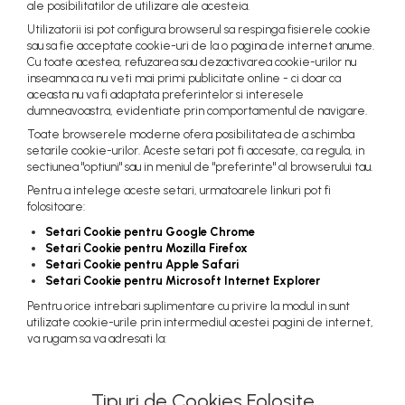
ale posibilitatilor de utilizare ale acesteia.
Utilizatorii isi pot configura browserul sa respinga fisierele cookie
sau sa fie acceptate cookie-uri de la o pagina de internet anume.
Cu toate acestea, refuzarea sau dezactivarea cookie-urilor nu
inseamna ca nu veti mai primi publicitate online - ci doar ca
aceasta nu va fi adaptata preferintelor si interesele
dumneavoastra, evidentiate prin comportamentul de navigare.
Toate browserele moderne ofera posibilitatea de a schimba
setarile cookie-urilor. Aceste setari pot fi accesate, ca regula, in
sectiunea "optiuni" sau in meniul de "preferinte" al browserului tau.
Pentru a intelege aceste setari, urmatoarele linkuri pot fi
folositoare:
Setari Cookie pentru Google Chrome
Setari Cookie pentru Mozilla Firefox
Setari Cookie pentru Apple Safari
Setari Cookie pentru Microsoft Internet Explorer
Pentru orice intrebari suplimentare cu privire la modul in sunt
utilizate cookie-urile prin intermediul acestei pagini de internet,
va rugam sa va adresati la:
Tipuri de Cookies Folosite