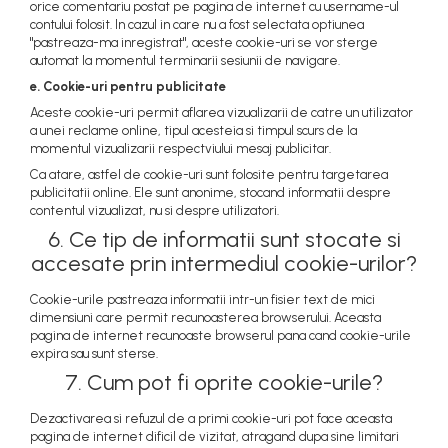
orice comentariu postat pe pagina de internet cu username-ul
contului folosit. In cazul in care nu a fost selectata optiunea
"pastreaza-ma inregistrat", aceste cookie-uri se vor sterge
automat la momentul terminarii sesiunii de navigare.
e. Cookie-uri pentru publicitate
Aceste cookie-uri permit aflarea vizualizarii de catre un utilizator
a unei reclame online, tipul acesteia si timpul scurs de la
momentul vizualizarii respectviului mesaj publicitar.
Ca atare, astfel de cookie-uri sunt folosite pentru targetarea
publicitatii online. Ele sunt anonime, stocand informatii despre
contentul vizualizat, nu si despre utilizatori.
6. Ce tip de informatii sunt stocate si
accesate prin intermediul cookie-urilor?
Cookie-urile pastreaza informatii intr-un fisier text de mici
dimensiuni care permit recunoasterea browserului. Aceasta
pagina de internet recunoaste browserul pana cand cookie-urile
expira sau sunt sterse.
7. Cum pot fi oprite cookie-urile?
Dezactivarea si refuzul de a primi cookie-uri pot face aceasta
pagina de internet dificil de vizitat, atragand dupa sine limitari