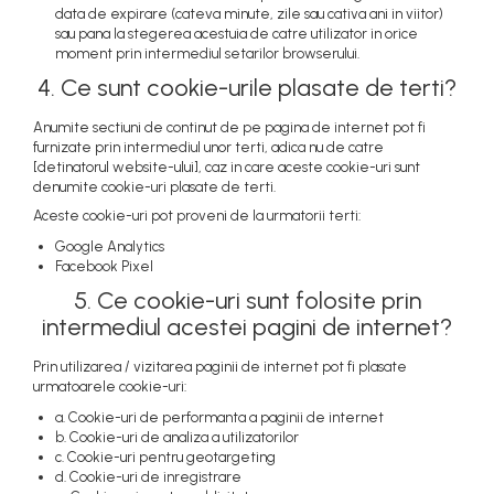
data de expirare (cateva minute, zile sau cativa ani in viitor)
sau pana la stegerea acestuia de catre utilizator in orice
moment prin intermediul setarilor browserului.
4. Ce sunt cookie-urile plasate de terti?
Anumite sectiuni de continut de pe pagina de internet pot fi
furnizate prin intermediul unor terti, adica nu de catre
[detinatorul website-ului], caz in care aceste cookie-uri sunt
denumite cookie-uri plasate de terti.
Aceste cookie-uri pot proveni de la urmatorii terti:
Google Analytics
Facebook Pixel
5. Ce cookie-uri sunt folosite prin
intermediul acestei pagini de internet?
Prin utilizarea / vizitarea paginii de internet pot fi plasate
urmatoarele cookie-uri:
a. Cookie-uri de performanta a paginii de internet
b. Cookie-uri de analiza a utilizatorilor
c. Cookie-uri pentru geotargeting
d. Cookie-uri de inregistrare