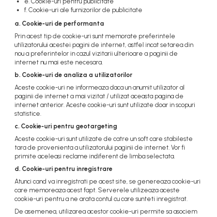
e. Cookie-uri pentru publicitate
f. Cookie-uri ale furnizorilor de publicitate
a. Cookie-uri de performanta
Prin acest tip de cookie-uri sunt memorate preferintele
utilizatorului acestei pagini de internet, astfel incat setarea din
nou a preferintelor in cazul vizitarii ulterioare a paginii de
internet nu mai este necesara.
b. Cookie-uri de analiza a utilizatorilor
Aceste cookie-uri ne informeaza daca un anumit utilizator al
paginii de internet a mai vizitat / utilizat aceasta pagina de
internet anterior. Aceste cookie-uri sunt utilizate doar in scopuri
statistice.
c. Cookie-uri pentru geotargeting
Aceste cookie-uri sunt utilizate de catre un soft care stabileste
tara de provenienta a utilizatorului paginii de internet. Vor fi
primite aceleasi reclame indiferent de limba selectata.
d. Cookie-uri pentru inregistrare
Atunci cand va inregistrati pe acest site, se genereaza cookie-uri
care memoreaza acest fapt. Serverele utilizeaza aceste
cookie-uri pentru a ne arata contul cu care sunteti inregistrat.
De asemenea, utilizarea acestor cookie-uri permite sa asociem