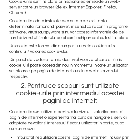
Cookie-urile sunt instalate prin solicitarea emisa de un web-
server catre un browser (de ex. Internet Explorer, Firefox,
Chrome).
Cookie-urile odata instalate au o durata de existenta
determinata, ramanand "pasive", in sensul ca nu contin programe
software, virusi sau spyware si nu vor accesa informatiile de pe
hard driverul utilizatorului pe al carui echipament au fost instalate.
Un cookie este format din doua parti:numele cookie-ului si
continutul / valoarea cookie-ului.
Din punct de vedere tehnic, doar web-serverul care a trimis
cookie-ul il poate accesa din nou in momentul in care un utilizator
se intoarce pe pagina de internet asociata web-serverului
respectiv.
2. Pentru ce scopuri sunt utilizate
cookie-urile prin intermediul acestei
pagini de internet:
Cookie-urile sunt utilizate pentru a furniza utilizatorilor acestei
pagini de internet o experienta mai buna de navigare si servicii
adaptate nevoilor si interesului fiecarui utilizator in parte, dupa
cum urmeaza:
imbunatatirea utilizarii acestei pagini de internet, inclusiv prin